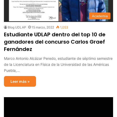
Academia
Blog UDLAP
15 marzo, 2022
1,053
Estudiante UDLAP dentro del top 10 de
ganadores del concurso Carlos Graef
Fernández
Marco Antonio Alcázar Peredo, estudiante de séptimo semestre
de la Licenciatura en Física de la Universidad de las Américas
Puebla,…
Leer más »