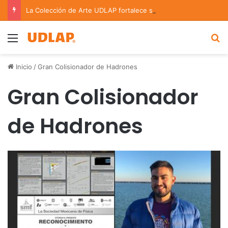
La Colección de Arte UDLAP fortalece su acervo con nuevas obras de artistas emergentes y consolidados
Menu
B
Inicio
/
Gran Colisionador de Hadrones
Gran Colisionador
de Hadrones