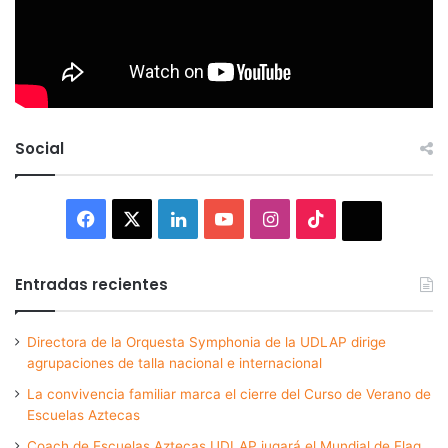
Social
Facebook
X
LinkedIn
YouTube
Instagram
TikTok
Thread
Entradas recientes
Directora de la Orquesta Symphonia de la UDLAP dirige
agrupaciones de talla nacional e internacional
La convivencia familiar marca el cierre del Curso de Verano de
Escuelas Aztecas
Coach de Escuelas Aztecas UDLAP jugará el Mundial de Flag