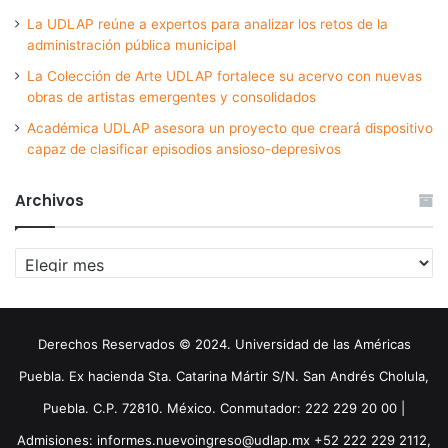
La UDLAP reúne a expertos para analizar los retos de la
administración pública municipal
La Colección de Arte UDLAP fortalece su acervo con nuevas
obras de artistas emergentes y consolidados
Académica UDLAP asesora un proyecto que creará dispositivo
capaz de clasificar episodios ansioso-depresivos
Archivos
Archivos
Derechos Reservados © 2024. Universidad de las Américas
Puebla. Ex hacienda Sta. Catarina Mártir S/N. San Andrés Cholula,
Puebla. C.P. 72810. México. Conmutador: 222 229 20 00 |
Admisiones: informes.nuevoingreso@udlap.mx +52 222 229 2112,