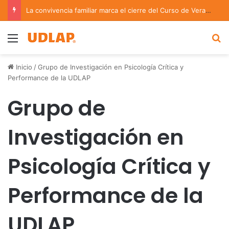
La convivencia familiar marca el cierre del Curso de Verano de Escuelas Aztecas
Menu
B
Inicio
/
Grupo de Investigación en Psicología Crítica y
Performance de la UDLAP
Grupo de
Investigación en
Psicología Crítica y
Performance de la
UDLAP