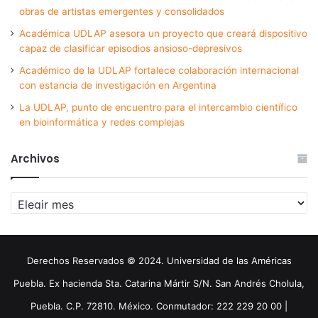
obras de artistas emergentes y consolidados
Académica UDLAP asesora un proyecto que creará dispositivo
capaz de clasificar episodios ansioso-depresivos
Académico de la UDLAP fortalece colaboración internacional
con estancia de investigación en Argentina
La UDLAP, punto de encuentro para el intercambio científico
en bioinformática y redes complejas
Archivos
Archivos
Derechos Reservados © 2024. Universidad de las Américas
Puebla. Ex hacienda Sta. Catarina Mártir S/N. San Andrés Cholula,
Puebla. C.P. 72810. México. Conmutador: 222 229 20 00 |