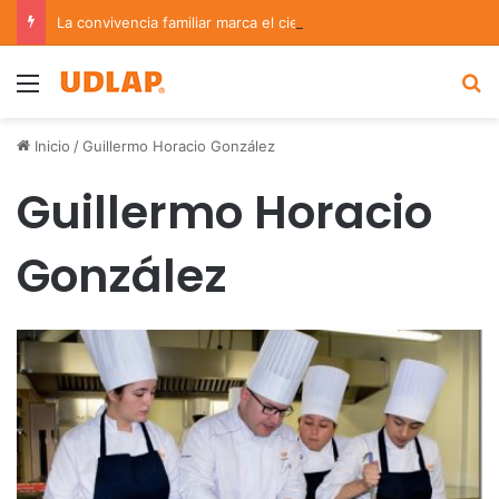
La convivencia familiar marca el cierre del Curso de Verano de Escuelas Aztecas
Menu
B
Inicio
/
Guillermo Horacio González
Guillermo Horacio
González