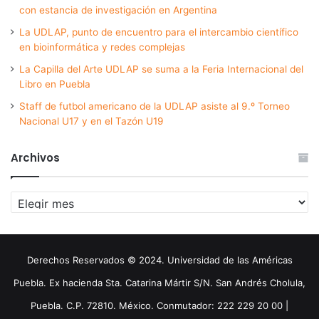
con estancia de investigación en Argentina
La UDLAP, punto de encuentro para el intercambio científico
en bioinformática y redes complejas
La Capilla del Arte UDLAP se suma a la Feria Internacional del
Libro en Puebla
Staff de futbol americano de la UDLAP asiste al 9.º Torneo
Nacional U17 y en el Tazón U19
Archivos
Archivos
Derechos Reservados © 2024. Universidad de las Américas
Puebla. Ex hacienda Sta. Catarina Mártir S/N. San Andrés Cholula,
Puebla. C.P. 72810. México. Conmutador: 222 229 20 00 |