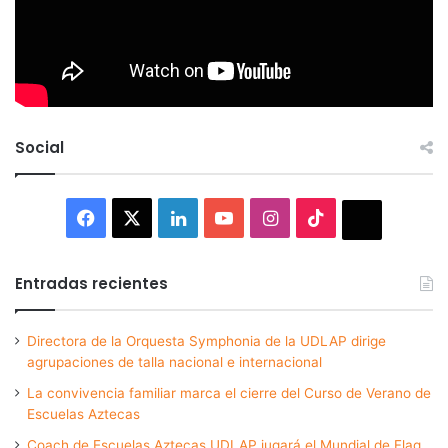
Social
Facebook
X
LinkedIn
YouTube
Instagram
TikTok
Thread
Entradas recientes
Directora de la Orquesta Symphonia de la UDLAP dirige
agrupaciones de talla nacional e internacional
La convivencia familiar marca el cierre del Curso de Verano de
Escuelas Aztecas
Coach de Escuelas Aztecas UDLAP jugará el Mundial de Flag