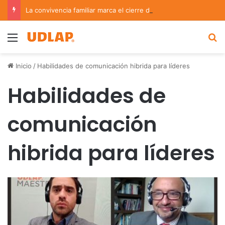
La convivencia familiar marca el cierre del Curso de Verano de Escuelas Aztecas
Menu
B
Inicio
/
Habilidades de comunicación hibrida para líderes
Habilidades de
comunicación
hibrida para líderes