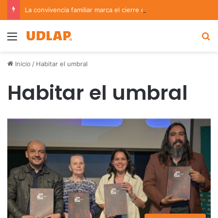
La convivencia familiar marca el cierre del Curso de Verano de Escuelas Aztecas
Menu
B
Inicio
/
Habitar el umbral
Habitar el umbral