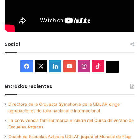
Social
Facebook
X
LinkedIn
YouTube
Instagram
TikTok
Thread
Entradas recientes
Directora de la Orquesta Symphonia de la UDLAP dirige
agrupaciones de talla nacional e internacional
La convivencia familiar marca el cierre del Curso de Verano de
Escuelas Aztecas
Coach de Escuelas Aztecas UDLAP jugará el Mundial de Flag