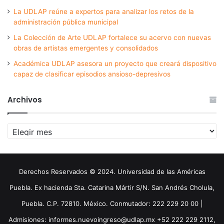
La UDLAP reúne a expertos para analizar los retos de la
administración pública municipal
La Colección de Arte UDLAP fortalece su acervo con nuevas
obras de artistas emergentes y consolidados
Académica UDLAP asesora un proyecto que creará dispositivo
capaz de clasificar episodios ansioso-depresivos
Archivos
Archivos
Derechos Reservados © 2024. Universidad de las Américas
Puebla. Ex hacienda Sta. Catarina Mártir S/N. San Andrés Cholula,
Puebla. C.P. 72810. México. Conmutador: 222 229 20 00 |
Admisiones: informes.nuevoingreso@udlap.mx +52 222 229 2112,