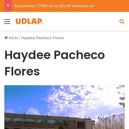
Estudiantes STEM de la UDLAP destacan en el MUTVI 2026
Menu
B
Inicio
/
Haydee Pacheco Flores
Haydee Pacheco
Flores