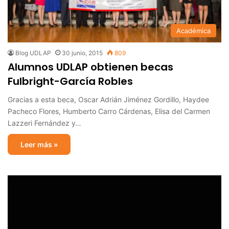
Académica
Blog UDLAP
30 junio, 2015
809
Alumnos UDLAP obtienen becas
Fulbright-García Robles
Gracias a esta beca, Oscar Adrián Jiménez Gordillo, Haydee
Pacheco Flores, Humberto Carro Cárdenas, Elisa del Carmen
Lazzeri Fernández y…
Leer más »