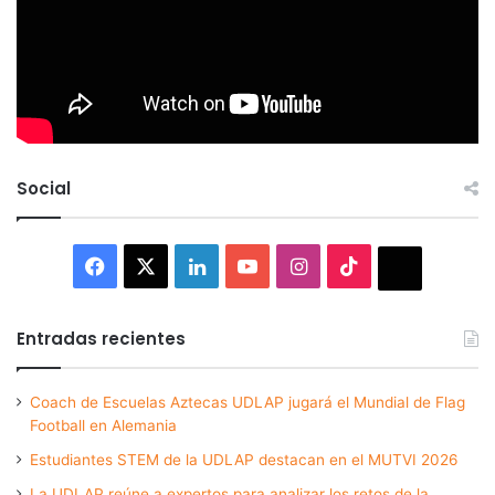
Social
Facebook
X
LinkedIn
YouTube
Instagram
TikTok
Thread
Entradas recientes
Coach de Escuelas Aztecas UDLAP jugará el Mundial de Flag
Football en Alemania
Estudiantes STEM de la UDLAP destacan en el MUTVI 2026
La UDLAP reúne a expertos para analizar los retos de la