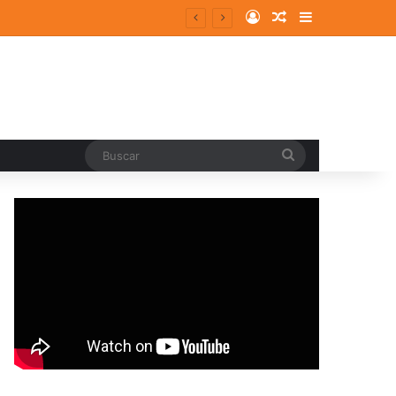
Log In
Random Article
Sidebar
entes y consolidados
Buscar