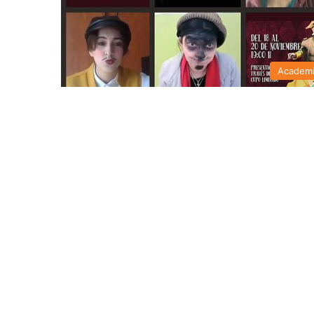
Academ