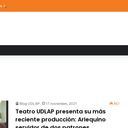
de Arte UDLAP fortalece su acervo con nuevas obras de artistas emerg
Blog UDLAP
17 noviembre, 2021
867
Teatro UDLAP presenta su más
reciente producción: Arlequino
servidor de dos patrones