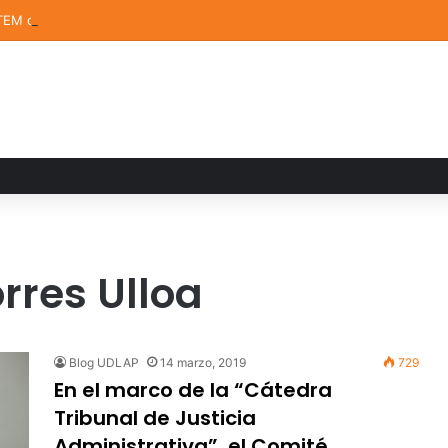
TEM de la UDLAP destacan en el MUTVI 2026
rres Ulloa
Blog UDLAP
14 marzo, 2019
729
En el marco de la “Cátedra
Tribunal de Justicia
Administrativa”, el Comité