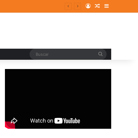
Log In
Random Article
Sidebar
Buscar