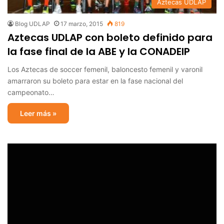
Aztecas UDLAP
Blog UDLAP
17 marzo, 2015
819
Aztecas UDLAP con boleto definido para
la fase final de la ABE y la CONADEIP
Los Aztecas de soccer femenil, baloncesto femenil y varonil
amarraron su boleto para estar en la fase nacional del
campeonato…
Leer más »