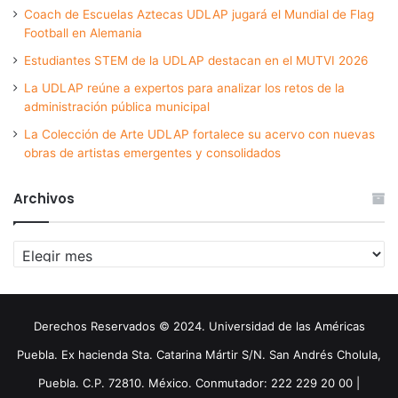
Coach de Escuelas Aztecas UDLAP jugará el Mundial de Flag
Football en Alemania
Estudiantes STEM de la UDLAP destacan en el MUTVI 2026
La UDLAP reúne a expertos para analizar los retos de la
administración pública municipal
La Colección de Arte UDLAP fortalece su acervo con nuevas
obras de artistas emergentes y consolidados
Archivos
Archivos
Derechos Reservados © 2024. Universidad de las Américas
Puebla. Ex hacienda Sta. Catarina Mártir S/N. San Andrés Cholula,
Puebla. C.P. 72810. México. Conmutador: 222 229 20 00 |