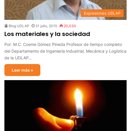
Expresiones UDLAP
Blog UDLAP
31 julio, 2015
20,030
Los materiales y la sociedad
Por: M.C. Cosme Gómez Pineda Profesor de tiempo completo
del Departamento de Ingeniería Industrial, Mecánica y Logística
de la UDLAP…
Leer más »