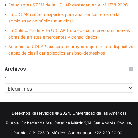
Estudiantes STEM de la UDLAP destacan en el MUTVI 2026
La UDLAP reúne a expertos para analizar los retos de la
administración pública municipal
La Colección de Arte UDLAP fortalece su acervo con nuevas
obras de artistas emergentes y consolidados
Académica UDLAP asesora un proyecto que creará dispositivo
capaz de clasificar episodios ansioso-depresivos
Archivos
Archivos
Derechos Reservados © 2024. Universidad de las Américas
Puebla. Ex hacienda Sta. Catarina Mártir S/N. San Andrés Cholula,
Puebla. C.P. 72810. México. Conmutador: 222 229 20 00 |