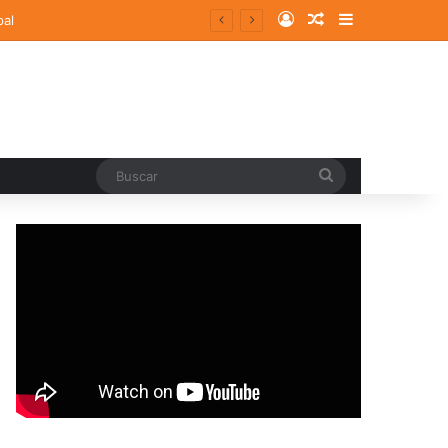
Log In
Random Article
Sidebar
pal
Buscar