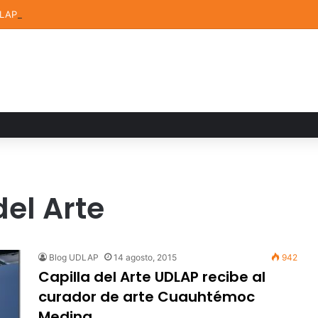
AP asesora un proyecto que creará dispositivo capaz de clasificar epi
del Arte
Blog UDLAP
14 agosto, 2015
942
Capilla del Arte UDLAP recibe al
curador de arte Cuauhtémoc
Medina