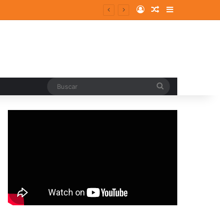
Log In
Random Article
Sidebar
sodios ansioso-depresivos
Buscar