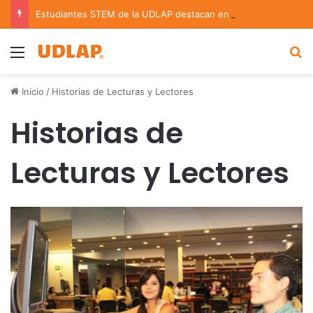
Estudiantes STEM de la UDLAP destacan en el MUTVI 2026
Menu
B
Inicio
/
Historias de Lecturas y Lectores
Historias de
Lecturas y Lectores