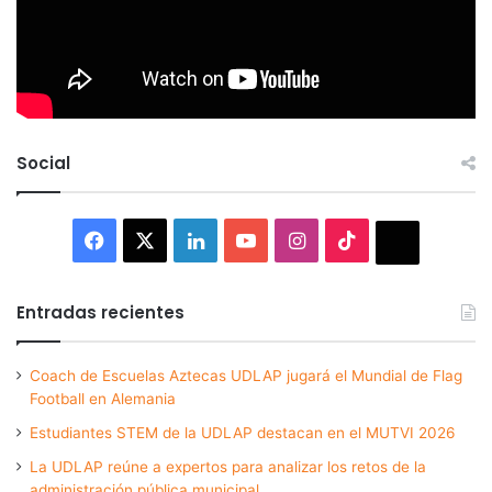
Social
Facebook
X
LinkedIn
YouTube
Instagram
TikTok
Thread
Entradas recientes
Coach de Escuelas Aztecas UDLAP jugará el Mundial de Flag
Football en Alemania
Estudiantes STEM de la UDLAP destacan en el MUTVI 2026
La UDLAP reúne a expertos para analizar los retos de la
administración pública municipal