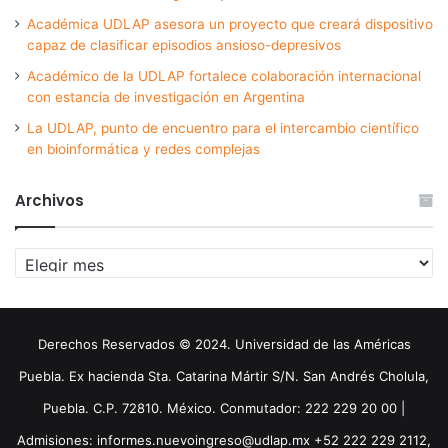
Académica UDLAP asesora un proyecto que creará dispositivo
capaz de clasificar episodios ansioso-depresivos
Académico de la UDLAP fortalece colaboración internacional
con estancia de investigación en Argentina
La UDLAP, punto de encuentro para el intercambio científico
en bioinformática y redes complejas
Archivos
Archivos
Derechos Reservados © 2024. Universidad de las Américas
Puebla. Ex hacienda Sta. Catarina Mártir S/N. San Andrés Cholula,
Puebla. C.P. 72810. México. Conmutador: 222 229 20 00 |
Admisiones: informes.nuevoingreso@udlap.mx +52 222 229 2112,