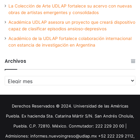
La Colección de Arte UDLAP fortalece su acervo con nuevas
obras de artistas emergentes y consolidados
Académica UDLAP asesora un proyecto que creará dispositivo
capaz de clasificar episodios ansioso-depresivos
Académico de la UDLAP fortalece colaboración internacional
con estancia de investigación en Argentina
Archivos
Archivos
Derechos Reservados © 2024. Universidad de las Américas
Puebla. Ex hacienda Sta. Catarina Mártir S/N. San Andrés Cholula,
Puebla. C.P. 72810. México. Conmutador: 222 229 20 00 |
Admisiones: informes.nuevoingreso@udlap.mx +52 222 229 2112,