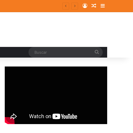
Log In
Random Article
Sidebar
Buscar