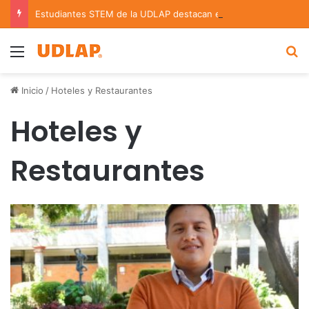
Estudiantes STEM de la UDLAP destacan en el MUTVI 2026
Menu
B
Inicio
/
Hoteles y Restaurantes
Hoteles y
Restaurantes