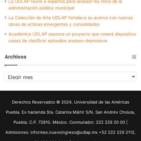
La UDLAP reúne a expertos para analizar los retos de la
administración pública municipal
La Colección de Arte UDLAP fortalece su acervo con nuevas
obras de artistas emergentes y consolidados
Académica UDLAP asesora un proyecto que creará dispositivo
capaz de clasificar episodios ansioso-depresivos
Archivos
Archivos
Derechos Reservados © 2024. Universidad de las Américas
Puebla. Ex hacienda Sta. Catarina Mártir S/N. San Andrés Cholula,
Puebla. C.P. 72810. México. Conmutador: 222 229 20 00 |
Admisiones: informes.nuevoingreso@udlap.mx +52 222 229 2112,