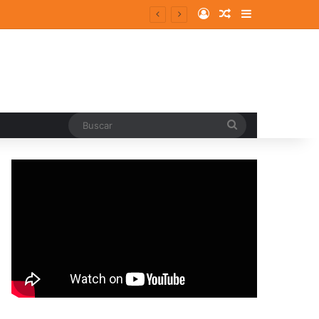
Log In
Random Article
Sidebar
Buscar