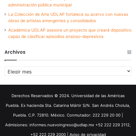
administración pública municipal
La Colección de Arte UDLAP fortalece su acervo con nuevas
obras de artistas emergentes y consolidados
Académica UDLAP asesora un proyecto que creará dispositivo
capaz de clasificar episodios ansioso-depresivos
Archivos
Archivos
Derechos Reservados © 2024. Universidad de las Américas
Puebla. Ex hacienda Sta. Catarina Mártir S/N. San Andrés Cholula,
Puebla. C.P. 72810. México. Conmutador: 222 229 20 00 |
Admisiones: informes.nuevoingreso@udlap.mx +52 222 229 2112,
+52 222 229 2000 |
Aviso de privacidad