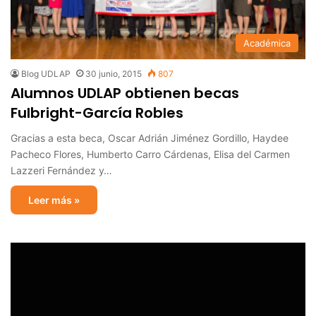
Académica
Blog UDLAP
30 junio, 2015
807
Alumnos UDLAP obtienen becas
Fulbright-García Robles
Gracias a esta beca, Oscar Adrián Jiménez Gordillo, Haydee
Pacheco Flores, Humberto Carro Cárdenas, Elisa del Carmen
Lazzeri Fernández y…
Leer más »