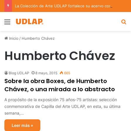
La Colección de Arte UDLAP fortalece su acervo con nuevas obras de artistas emergentes y consolidados
Menu
B
Inicio
/
Humberto Chávez
Humberto Chávez
Blog UDLAP
8 mayo, 2015
665
Sobre la obra Boxes, de Humberto
Chávez, o una mirada a lo abstracto
A propósito de la exposición 75 años-75 artistas: selección
conmemorativa de Capilla del Arte UDLAP, en esta, su última
semana,…
Leer más »