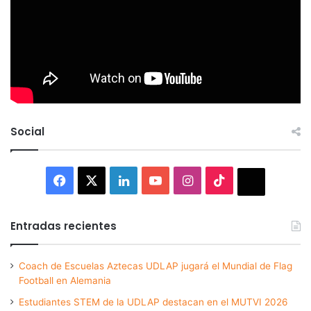
Social
Facebook
X
LinkedIn
YouTube
Instagram
TikTok
Thread
Entradas recientes
Coach de Escuelas Aztecas UDLAP jugará el Mundial de Flag
Football en Alemania
Estudiantes STEM de la UDLAP destacan en el MUTVI 2026