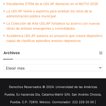
Estudiantes STEM de la UDLAP destacan en el MUTVI 2026
La UDLAP reúne a expertos para analizar los retos de la
administración pública municipal
La Colección de Arte UDLAP fortalece su acervo con nuevas
obras de artistas emergentes y consolidados
Académica UDLAP asesora un proyecto que creará dispositivo
capaz de clasificar episodios ansioso-depresivos
Archivos
Archivos
Derechos Reservados © 2024. Universidad de las Américas
Puebla. Ex hacienda Sta. Catarina Mártir S/N. San Andrés Cholula,
Puebla. C.P. 72810. México. Conmutador: 222 229 20 00 |