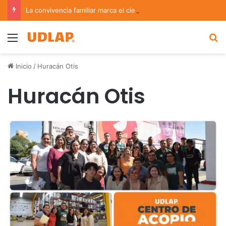
La convivencia familiar marca el cierre del Curso de Verano de Escuelas Aztecas
Menu
B
Inicio
/
Huracán Otis
Huracán Otis