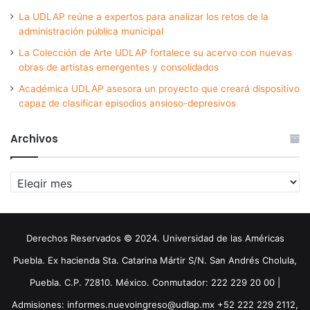
La UDLAP reúne a expertos para analizar los retos de la
administración pública municipal
La Colección de Arte UDLAP fortalece su acervo con nuevas
obras de artistas emergentes y consolidados
Académica UDLAP asesora un proyecto que creará dispositivo
capaz de clasificar episodios ansioso-depresivos
Archivos
Archivos
Derechos Reservados © 2024. Universidad de las Américas
Puebla. Ex hacienda Sta. Catarina Mártir S/N. San Andrés Cholula,
Puebla. C.P. 72810. México. Conmutador: 222 229 20 00 |
Admisiones: informes.nuevoingreso@udlap.mx +52 222 229 2112,