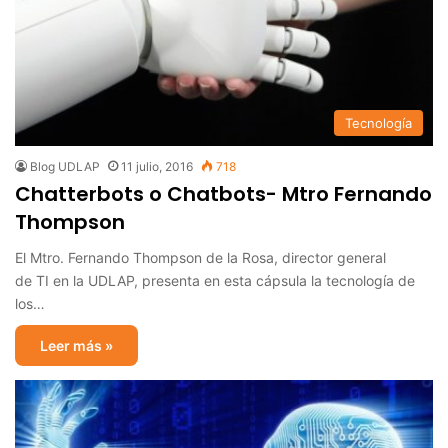
Tecnología
Blog UDLAP
11 julio, 2016
718
Chatterbots o Chatbots- Mtro Fernando
Thompson
El Mtro. Fernando Thompson de la Rosa, director general
de ‪‎TI‬ en la‪ UDLAP‬, presenta en esta cápsula la tecnología de
los…
Leer más »