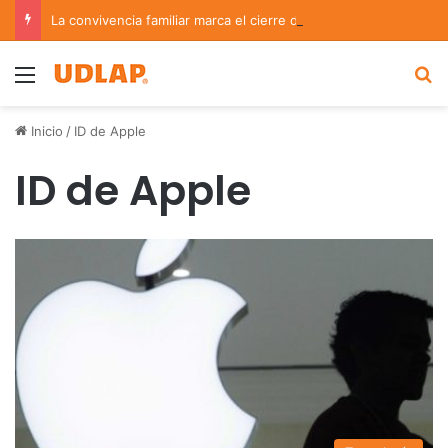
La convivencia familiar marca el cierre del Curso de Verano de Escuelas Aztecas
Menu
B
Inicio
/
ID de Apple
ID de Apple