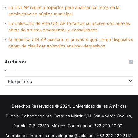
La UDLAP reúne a expertos para analizar los retos de la
administración pública municipal
La Colección de Arte UDLAP fortalece su acervo con nuevas
obras de artistas emergentes y consolidados
Académica UDLAP asesora un proyecto que creará dispositivo
capaz de clasificar episodios ansioso-depresivos
Archivos
Archivos
Derechos Reservados © 2024. Universidad de las Américas
Puebla. Ex hacienda Sta. Catarina Mártir S/N. San Andrés Cholula,
Puebla. C.P. 72810. México. Conmutador: 222 229 20 00 |
Admisiones: informes.nuevoingreso@udlap.mx +52 222 229 2112,