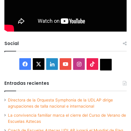
Social
Facebook
X
LinkedIn
YouTube
Instagram
TikTok
Thread
Entradas recientes
Directora de la Orquesta Symphonia de la UDLAP dirige
agrupaciones de talla nacional e internacional
La convivencia familiar marca el cierre del Curso de Verano de
Escuelas Aztecas
Coach de Escuelas Aztecas UDLAP jugará el Mundial de Flag