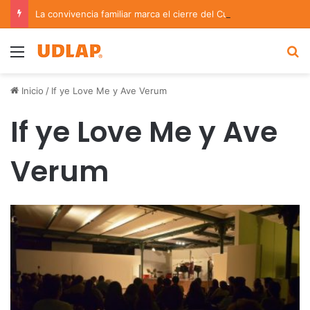
La convivencia familiar marca el cierre del Curso de Verano de Escuelas Aztecas
Menu
B
Inicio
/
If ye Love Me y Ave Verum
If ye Love Me y Ave
Verum