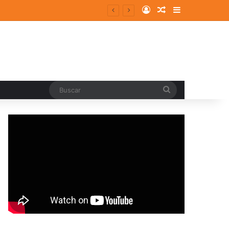
Log In
Random Article
Sidebar
entes y consolidados
Buscar