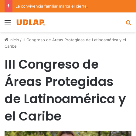
La convivencia familiar marca el cierre del Curso de Verano de Escuelas Aztecas
Menu
B
Inicio
/
III Congreso de Áreas Protegidas de Latinoamérica y el
Caribe
III Congreso de
Áreas Protegidas
de Latinoamérica y
el Caribe