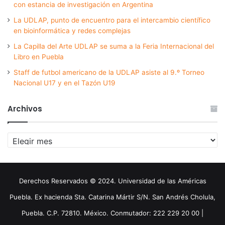
con estancia de investigación en Argentina
La UDLAP, punto de encuentro para el intercambio científico
en bioinformática y redes complejas
La Capilla del Arte UDLAP se suma a la Feria Internacional del
Libro en Puebla
Staff de futbol americano de la UDLAP asiste al 9.º Torneo
Nacional U17 y en el Tazón U19
Archivos
Archivos
Derechos Reservados © 2024. Universidad de las Américas
Puebla. Ex hacienda Sta. Catarina Mártir S/N. San Andrés Cholula,
Puebla. C.P. 72810. México. Conmutador: 222 229 20 00 |