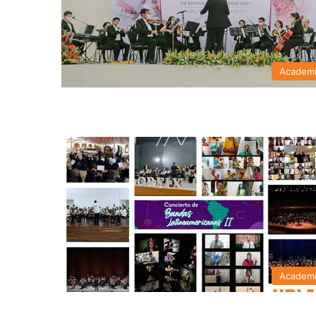
Academ
Academ