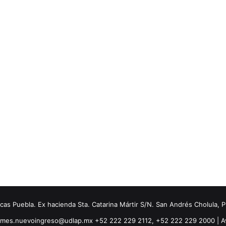
s Puebla. Ex hacienda Sta. Catarina Mártir S/N. San Andrés Cholula, 
ormes.nuevoingreso@udlap.mx +52 222 229 2112, +52 222 229 2000 |
A