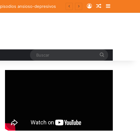
Log In
Random Article
Sidebar
episodios ansioso-depresivos
Buscar