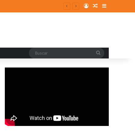
Log In
Random Article
Sidebar
Buscar