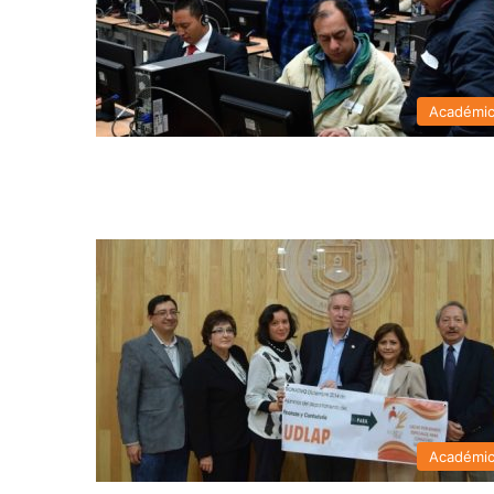
Académi
Académi