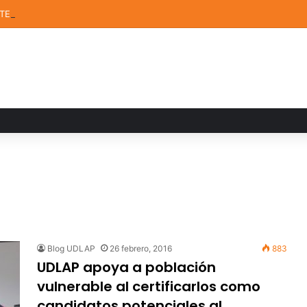
STEM de la UDLAP destacan en el MUTVI 2026
Blog UDLAP
26 febrero, 2016
883
UDLAP apoya a población
vulnerable al certificarlos como
candidatos potenciales al