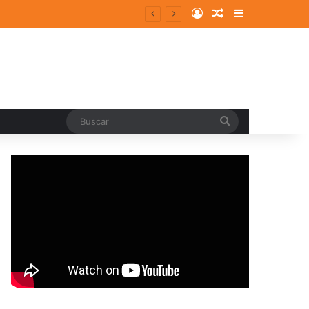
Log In
Random Article
Sidebar
Buscar