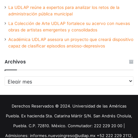
La UDLAP reúne a expertos para analizar los retos de la
administración pública municipal
La Colección de Arte UDLAP fortalece su acervo con nuevas
obras de artistas emergentes y consolidados
Académica UDLAP asesora un proyecto que creará dispositivo
capaz de clasificar episodios ansioso-depresivos
Archivos
Archivos
Derechos Reservados © 2024. Universidad de las Américas
Puebla. Ex hacienda Sta. Catarina Mártir S/N. San Andrés Cholula,
Puebla. C.P. 72810. México. Conmutador: 222 229 20 00 |
Admisiones: informes.nuevoingreso@udlap.mx +52 222 229 2112,