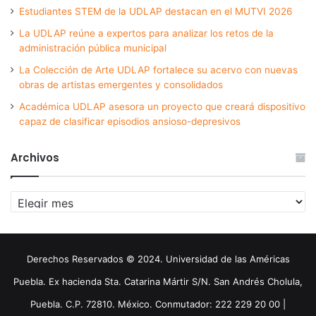
Estudiantes STEM de la UDLAP destacan en el MUTVI 2026
La UDLAP reúne a expertos para analizar los retos de la
administración pública municipal
La Colección de Arte UDLAP fortalece su acervo con nuevas
obras de artistas emergentes y consolidados
Académica UDLAP asesora un proyecto que creará dispositivo
capaz de clasificar episodios ansioso-depresivos
Archivos
Archivos
Derechos Reservados © 2024. Universidad de las Américas
Puebla. Ex hacienda Sta. Catarina Mártir S/N. San Andrés Cholula,
Puebla. C.P. 72810. México. Conmutador: 222 229 20 00 |