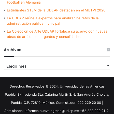
Football en Alemania
Estudiantes STEM de la UDLAP destacan en el MUTVI 2026
La UDLAP reúne a expertos para analizar los retos de la
administración pública municipal
La Colección de Arte UDLAP fortalece su acervo con nuevas
obras de artistas emergentes y consolidados
Archivos
Archivos
Derechos Reservados © 2024. Universidad de las Américas
Puebla. Ex hacienda Sta. Catarina Mártir S/N. San Andrés Cholula,
Puebla. C.P. 72810. México. Conmutador: 222 229 20 00 |
Admisiones: informes.nuevoingreso@udlap.mx +52 222 229 2112,