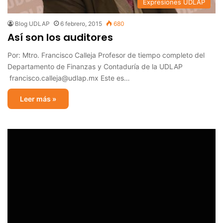
Expresiones UDLAP
Blog UDLAP
6 febrero, 2015
680
Así son los auditores
Por: Mtro. Francisco Calleja Profesor de tiempo completo del
Departamento de Finanzas y Contaduría de la UDLAP
francisco.calleja@udlap.mx Este es…
Leer más »