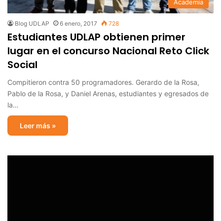
Academia
Blog UDLAP
6 enero, 2017
728
Estudiantes UDLAP obtienen primer
lugar en el concurso Nacional Reto Click
Social
Compitieron contra 50 programadores. Gerardo de la Rosa,
Pablo de la Rosa, y Daniel Arenas, estudiantes y egresados de
la…
Leer más »