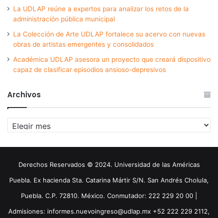
La UDLAP reúne a expertos para analizar los retos de la
administración pública municipal
La Colección de Arte UDLAP fortalece su acervo con nuevas
obras de artistas emergentes y consolidados
Académica UDLAP asesora un proyecto que creará dispositivo
capaz de clasificar episodios ansioso-depresivos
Archivos
Archivos
Derechos Reservados © 2024. Universidad de las Américas
Puebla. Ex hacienda Sta. Catarina Mártir S/N. San Andrés Cholula,
Puebla. C.P. 72810. México. Conmutador: 222 229 20 00 |
Admisiones: informes.nuevoingreso@udlap.mx +52 222 229 2112,