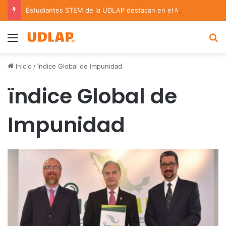
Estudiantes STEM de la UDLAP destacan en el MUTVI 2026
Menu
B
Inicio
/
ïndice Global de Impunidad
ïndice Global de
Impunidad