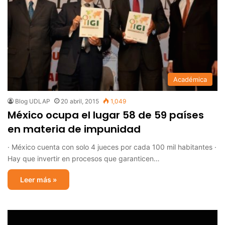
Académica
Blog UDLAP
20 abril, 2015
1,049
México ocupa el lugar 58 de 59 países
en materia de impunidad
· México cuenta con solo 4 jueces por cada 100 mil habitantes ·
Hay que invertir en procesos que garanticen…
Leer más »