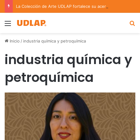
La Colección de Arte UDLAP fortalece su acervo con nuevas obras de artistas emergentes y consolidados
Menu
B
Inicio
/
industria química y petroquímica
industria química y
petroquímica