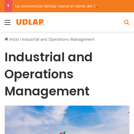
La convivencia familiar marca el cierre del Curso de Verano de Escuelas Aztecas
Menu
B
Inicio
/
Industrial and Operations Management
Industrial and
Operations
Management