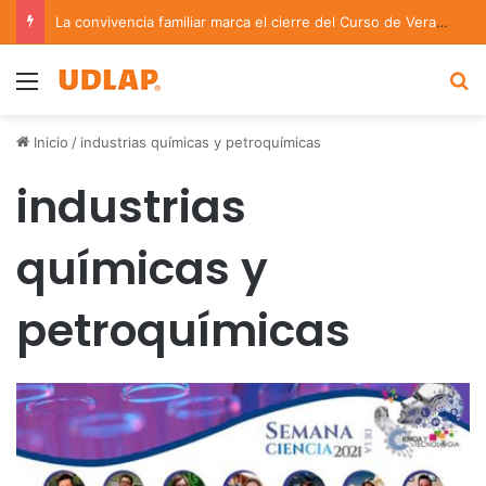
La convivencia familiar marca el cierre del Curso de Verano de Escuelas Aztecas
Menu
B
Inicio
/
industrias químicas y petroquímicas
industrias
químicas y
petroquímicas