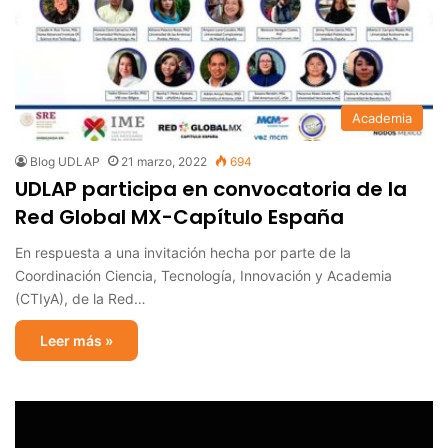
Academia
Blog UDLAP
21 marzo, 2022
694
UDLAP participa en convocatoria de la
Red Global MX-Capítulo España
En respuesta a una invitación hecha por parte de la
Coordinación Ciencia, Tecnología, Innovación y Academia
(CTIyA), de la Red…
Leer más »